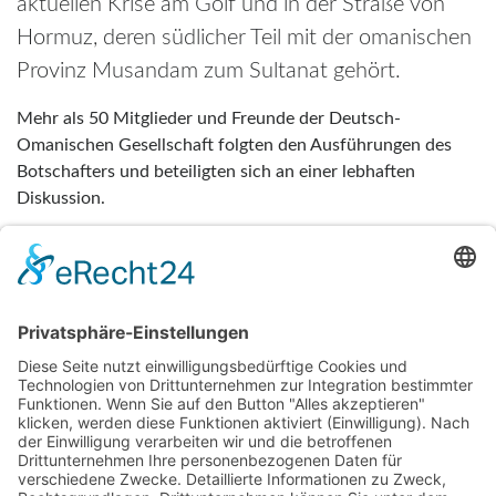
aktuellen Krise am Golf und in der Straße von
Hormuz, deren südlicher Teil mit der omanischen
Provinz Musandam zum Sultanat gehört.
Mehr als 50 Mitglieder und Freunde der Deutsch-
Omanischen Gesellschaft folgten den Ausführungen des
Botschafters und beteiligten sich an einer lebhaften
Diskussion.
Blick von Musandam in die Straße von Hormuz / Foto © Dr.
Gabriele Goldfuß
Botschafter Dirk Lölke mit dem damaligen Governor der
omanischen Provinz Musandam Sayyid Ibrahim (November
2025) und jetzigem Kulturminister